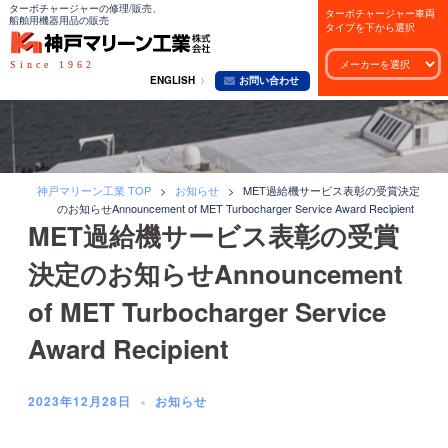
コ
ターボチャージャーの修理/販売、
ターボチャージャー車両
船舶用機器用品の販売
タイプを下から選択
ン
テ
Since 1962
ENGLISH
お問い合わせ
ン
ツ
へ
ス
キ
神戸マリーン工業 TOP
>
お知らせ
>
MET過給機サービス表彰の受賞決定
のお知らせAnnouncement of MET Turbocharger Service Award Recipient
ッ
MET過給機サービス表彰の受賞
プ
決定のお知らせAnnouncement
of MET Turbocharger Service
Award Recipient
2023年12月28日
お知らせ