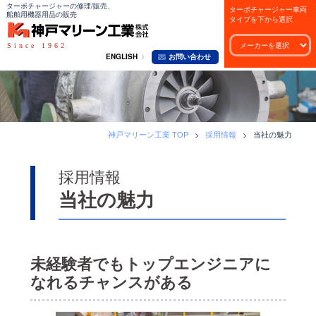
コ
ターボチャージャーの修理/販売、
ターボチャージャー車両
船舶用機器用品の販売
タイプを下から選択
ン
テ
Since 1962
ENGLISH
お問い合わせ
ン
ツ
へ
ス
キ
神戸マリーン工業 TOP
>
採用情報
>
当社の魅力
ッ
プ
採用情報
当社の魅力
未経験者でもトップエンジニアに
なれるチャンスがある