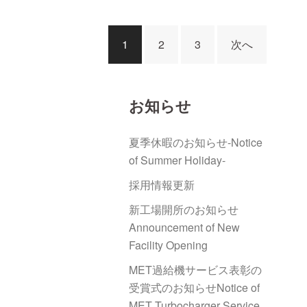
投
1
2
3
次へ
稿
ナ
お知らせ
ビ
夏季休暇のお知らせ-Notice
of Summer Holiday-
ゲ
採用情報更新
ー
新工場開所のお知らせ
Announcement of New
シ
Facility Opening
ョ
MET過給機サービス表彰の
受賞式のお知らせNotice of
MET Turbocharger Service