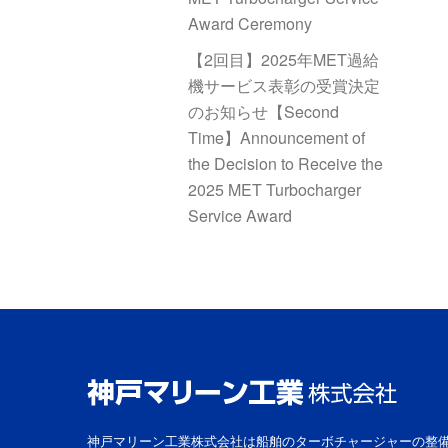
ン
Award Ceremony
【2回目】2025年MET過給
機サービス表彰の受賞決定
のお知らせ【Second
Time】Announcement of
the Decision to Receive the
2025 MET Turbocharger
Service Award
神戸マリーン工業株式会社は船舶のターボチャージャーの整