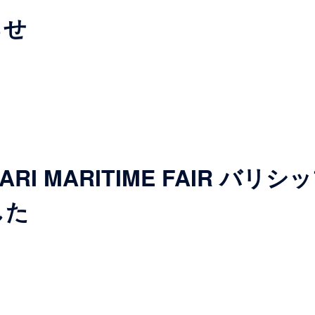
らせ
MABARI MARITIME FAIR 
した