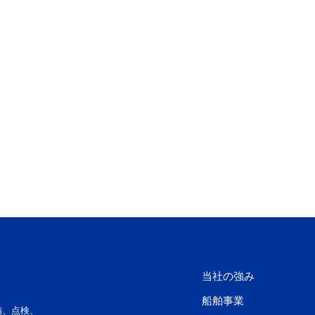
当社の強み
船舶事業
備、点検、