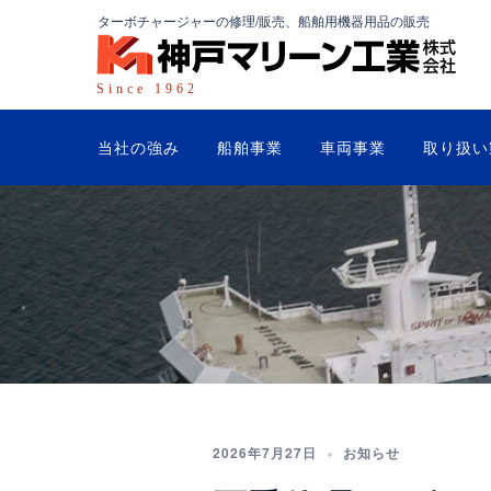
コ
ターボチャージャーの修理/販売、
船舶用機器用品の販売
ン
テ
Since 1962
ン
ツ
当社の強み
船舶事業
車両事業
取り扱い
へ
ス
キ
ッ
プ
2026年7月27日
お知らせ